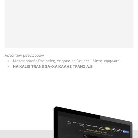
Αετοί των μεταφορών
Μεταφορικές Εταιρείες, Υπηρεσίες Courier - Μεταμόρφωση
HAIKALIS TRANS SA-ΧΑΙΚΑΛΗΣ ΤΡΑΝΣ Α.Ε.