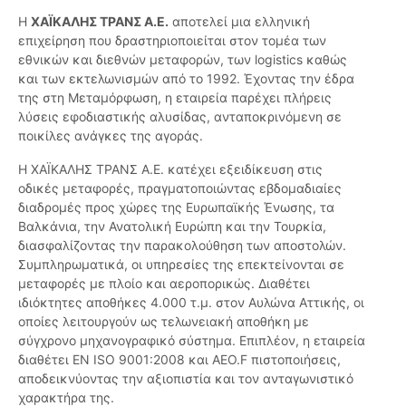
Η
ΧΑΪΚΑΛΗΣ ΤΡΑΝΣ Α.Ε.
αποτελεί μια ελληνική
επιχείρηση που δραστηριοποιείται στον τομέα των
εθνικών και διεθνών μεταφορών, των logistics καθώς
και των εκτελωνισμών από το 1992. Έχοντας την έδρα
της στη Μεταμόρφωση, η εταιρεία παρέχει πλήρεις
λύσεις εφοδιαστικής αλυσίδας, ανταποκρινόμενη σε
ποικίλες ανάγκες της αγοράς.
Η ΧΑΪΚΑΛΗΣ ΤΡΑΝΣ Α.Ε. κατέχει εξειδίκευση στις
οδικές μεταφορές, πραγματοποιώντας εβδομαδιαίες
διαδρομές προς χώρες της Ευρωπαϊκής Ένωσης, τα
Βαλκάνια, την Ανατολική Ευρώπη και την Τουρκία,
διασφαλίζοντας την παρακολούθηση των αποστολών.
Συμπληρωματικά, οι υπηρεσίες της επεκτείνονται σε
μεταφορές με πλοίο και αεροπορικώς. Διαθέτει
ιδιόκτητες αποθήκες 4.000 τ.μ. στον Αυλώνα Αττικής, οι
οποίες λειτουργούν ως τελωνειακή αποθήκη με
σύγχρονο μηχανογραφικό σύστημα. Επιπλέον, η εταιρεία
διαθέτει EN ISO 9001:2008 και AEO.F πιστοποιήσεις,
αποδεικνύοντας την αξιοπιστία και τον ανταγωνιστικό
χαρακτήρα της.