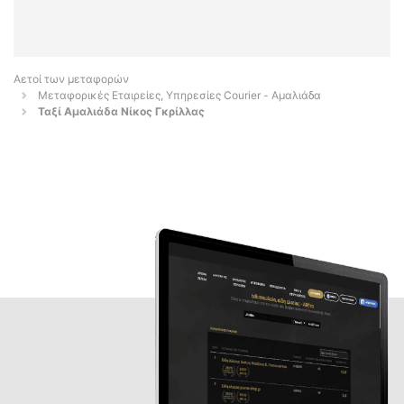
Αετοί των μεταφορών
Μεταφορικές Εταιρείες, Υπηρεσίες Courier - Αμαλιάδα
Ταξί Αμαλιάδα Νίκος Γκρίλλας