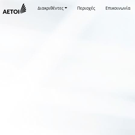
Διακριθέντες
Περιοχές
Επικοινωνία