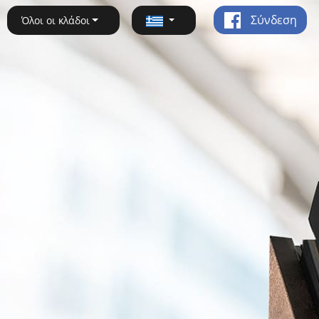
Σύνδεση
Όλοι οι κλάδοι