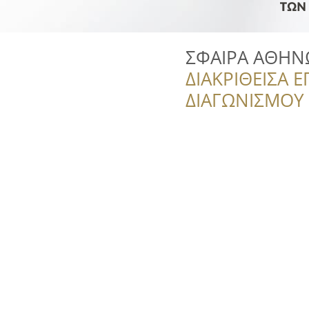
ΣΦΑΙΡΑ ΑΘΗ
ΔΙΑΚΡΙΘΕΙΣΑ Ε
ΔΙΑΓΩΝΙΣΜΟΥ ‘’