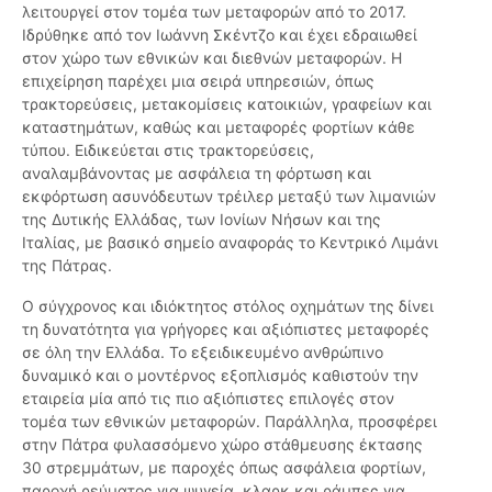
λειτουργεί στον τομέα των μεταφορών από το 2017.
Ιδρύθηκε από τον Ιωάννη Σκέντζο και έχει εδραιωθεί
στον χώρο των εθνικών και διεθνών μεταφορών. Η
επιχείρηση παρέχει μια σειρά υπηρεσιών, όπως
τρακτορεύσεις, μετακομίσεις κατοικιών, γραφείων και
καταστημάτων, καθώς και μεταφορές φορτίων κάθε
τύπου. Ειδικεύεται στις τρακτορεύσεις,
αναλαμβάνοντας με ασφάλεια τη φόρτωση και
εκφόρτωση ασυνόδευτων τρέιλερ μεταξύ των λιμανιών
της Δυτικής Ελλάδας, των Ιονίων Νήσων και της
Ιταλίας, με βασικό σημείο αναφοράς το Κεντρικό Λιμάνι
της Πάτρας.
Ο σύγχρονος και ιδιόκτητος στόλος οχημάτων της δίνει
τη δυνατότητα για γρήγορες και αξιόπιστες μεταφορές
σε όλη την Ελλάδα. Το εξειδικευμένο ανθρώπινο
δυναμικό και ο μοντέρνος εξοπλισμός καθιστούν την
εταιρεία μία από τις πιο αξιόπιστες επιλογές στον
τομέα των εθνικών μεταφορών. Παράλληλα, προσφέρει
στην Πάτρα φυλασσόμενο χώρο στάθμευσης έκτασης
30 στρεμμάτων, με παροχές όπως ασφάλεια φορτίων,
παροχή ρεύματος για ψυγεία, κλαρκ και ράμπες για