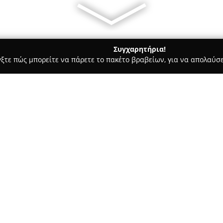
Συγχαρητήρια!
γξτε πώς μπορείτε να πάρετε το πακέτο βραβείων, για να απολαύσε
πηρεσίες Courier - Συροσ
Παγίδας Express
Σχετικά με την εταιρεία:
Η
Παγίδας Express
είναι εται
μεταφορών και μετακομίσεων, 
οδό Αεροδρομίου, Μάννα, ενώ 
Ρέντη Αττικής. Με περισσότερα
επιχείρηση έχει καταξιωθεί, π
υπηρεσίες σε ολόκληρη την ελλ