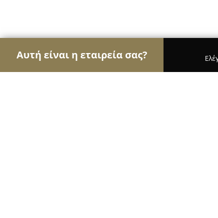
Αυτή είναι η εταιρεία σας?
Ελέ
Αετοί των μεταφορών
Μεταφορικές Εταιρείες, Υ
Παγίδας Express
8
(17)
Συροσ, Αεροδρομίου