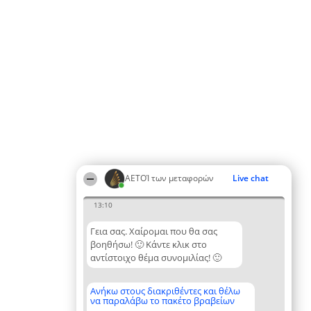
ΑΕΤΟΊ των μεταφορών
Live chat
13:10
Γεια σας. Χαίρομαι που θα σας
βοηθήσω! 🙂 Κάντε κλικ στο
αντίστοιχο θέμα συνομιλίας! 🙂
Ανήκω στους διακριθέντες και θέλω
να παραλάβω το πακέτο βραβείων