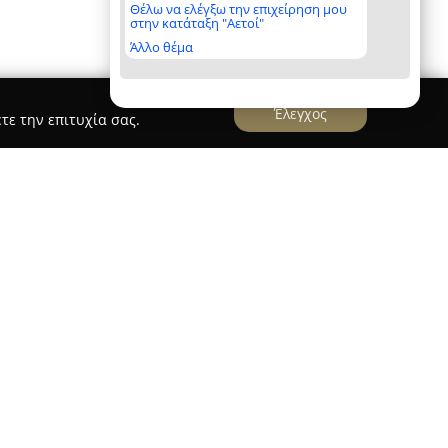
Θέλω να ελέγξω την επιχείρηση μου
στην κατάταξη "Αετοί"
Άλλο θέμα
Έλεγχος
τε την επιτυχία σας.
ρεία που δραστηριοποιείται στον χώρο των
με βασική έδρα την Ερμούπολη στη Σύρο, στην
λειτουργεί και υποκατάστημα στον Άγιο Ιωάννη
 από 25 χρόνια εμπειρίας στον κλάδο, η
ροσφέροντας επαγγελματικές και αξιόπιστες
ηνική επικράτεια.