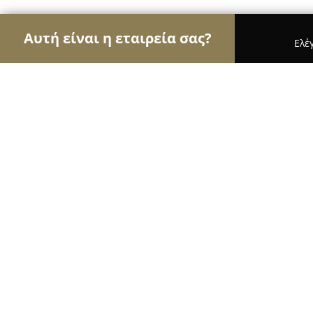
Αυτή είναι η εταιρεία σας?
Ελέ
Αετοί των μεταφορών
Μεταφορικές Εταιρείες, Υ
Trust Assistance
9.8
(216)
Αθήνα, 11525 Athens, Greece
Εμφάνιση αριθμού τηλεφώνου