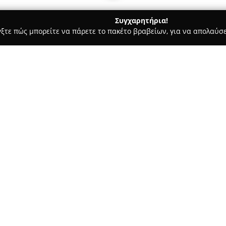
Συγχαρητήρια!
γξτε πώς μπορείτε να πάρετε το πακέτο βραβείων, για να απολαύσε
πηρεσίες Courier - Αθήνα
Trust Assistance
Σχετικά με την εταιρεία:
Η
Trust Assistance
δραστηριοπο
Αθήνα, προσφέροντας αξιόπισ
στην υπευθυνότητα και την ασ
μεταφορά διαφόρων τύπων οχη
βαρέα οχήματα, φορτηγά, τροχ
εξυπηρετώντας όλο τον νομό Ατ
αποτελεσματικό τρόπο εξυπηρ
έκτακτων περιστατικών με επα