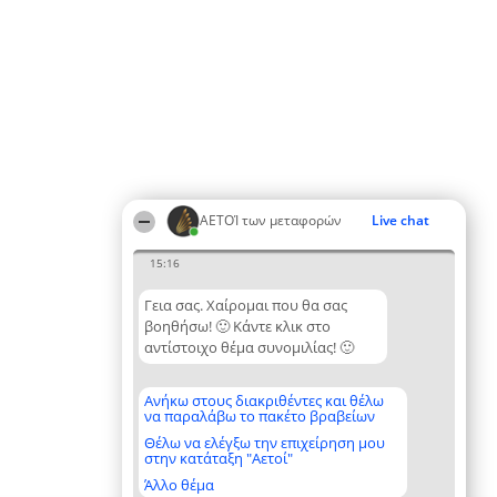
ΑΕΤΟΊ των μεταφορών
Live chat
15:16
Γεια σας. Χαίρομαι που θα σας
βοηθήσω! 🙂 Κάντε κλικ στο
αντίστοιχο θέμα συνομιλίας! 🙂
Ανήκω στους διακριθέντες και θέλω
να παραλάβω το πακέτο βραβείων
Θέλω να ελέγξω την επιχείρηση μου
στην κατάταξη "Αετοί"
Άλλο θέμα