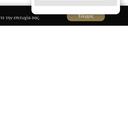
Έλεγχος
τε την επιτυχία σας.
ιείται στον τομέα της οδικής βοήθειας στην
τες και ολοκληρωμένες υπηρεσίες με έμφαση
φάλεια. Η εταιρεία επικεντρώνεται στη
μάτων, όπως ΙΧ αυτοκίνητα, μοτοσυκλέτες,
όσπιτα, σκάφη και αγροτικά μηχανήματα,
τικής. Ξεχωρίζει για τον άμεσο και
έτησης, προσφέροντας ταχεία αντιμετώπιση
γγελματισμό.