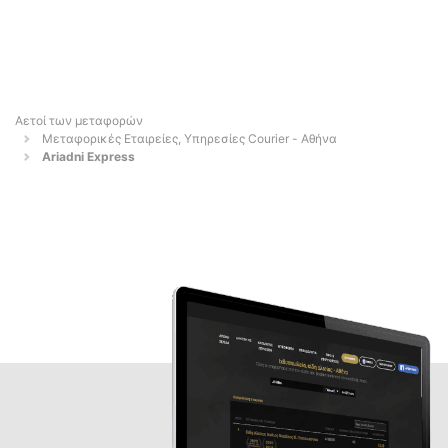
Αετοί των μεταφορών
Μεταφορικές Εταιρείες, Υπηρεσίες Courier - Αθήνα
Ariadni Express