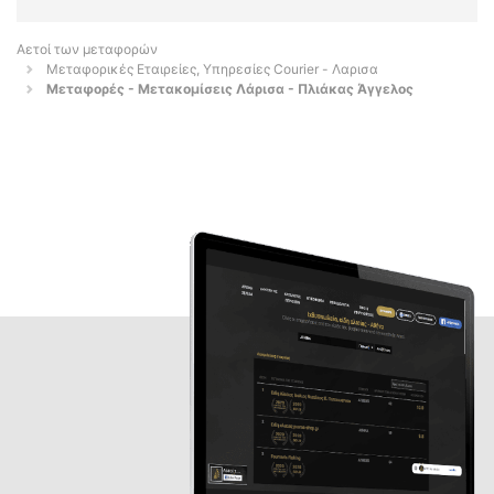
Αετοί των μεταφορών
Μεταφορικές Εταιρείες, Υπηρεσίες Courier - Λαρισα
Μεταφορές - Μετακομίσεις Λάρισα - Πλιάκας Άγγελος