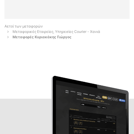
Αετοί των μεταφορών
Μεταφορικές Εταιρείες, Υπηρεσίες Courier - Χανιά
Μεταφορές Κυριακάκης Γιώργος