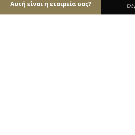
Αυτή είναι η εταιρεία σας?
Ελέ
Αετοί των μεταφορών
Μεταφορικές Εταιρείες, Υ
ΜΕΤΑΦΟΡΙΚΗ ΚΟΖΑΝΗ ΠΤΟΛΕΜΑΙ
8.4
(16)
Καλοχωρι, 28ης Οκτωβρίου Καλοχώρι Θεσσαλονί
Καλοχώριου
Εμφάνιση αριθμού τηλεφώνου