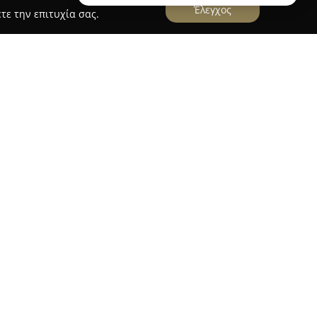
Έλεγχος
τε την επιτυχία σας.
ΙΔΑ ΚΟΥΜΟΥΣΙΔΗΣ
έχει την έδρα της στο Καλοχώρι Θεσσαλονίκης
 των χερσαίων μεταφορών, προσφέροντας
μάτων. Η εταιρεία επικεντρώνεται στην παροχή
ων μεταφοράς, καλύπτοντας αποτελεσματικά τις
Μεταφορική Κουμουσίδη διακρίνεται για τη
ση, στοιχεία που αναγνωρίζονται από τους
ονεκτήματα. Ο φιλικός χαρακτήρας της παροχής
της προσέγγιση συμβάλλουν σημαντικά στη
ξονας λειτουργίας της αποτελεί η διασφάλιση