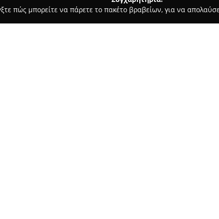
γξτε πώς μπορείτε να πάρετε το πακέτο βραβείων, για να απολαύσε
πηρεσίες Courier - Καλοχωρι
ΜΕΤΑΦΟΡΙΚΗ ΚΟΖΑΝΗ ΠΤΟΛΕΜΑ
ΔΑ ΚΟΥΜΟΥΣΙΔΗΣ
Σχετικά με την εταιρεία:
Η
Μεταφορική Κουμουσίδης
και εξειδικεύεται στον τομέα
υπηρεσίες μεταφοράς εμπορευ
αξιόπιστων και συνεπών λύσε
απαιτήσεις της πελατείας της.
κη 7 χλμ Θεσσαλονίκης
Στην αγορά των μεταφορών, η 
γρήγορη και ακριβή εξυπηρέτη
συνεργάτες της ως βασικά πλε
υπηρεσιών και η οικονομική 
διαφοροποίησή της. Βασικός ά