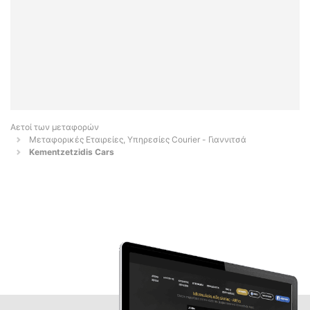
Αετοί των μεταφορών
Μεταφορικές Εταιρείες, Υπηρεσίες Courier - Γιαννιτσά
Kementzetzidis Cars