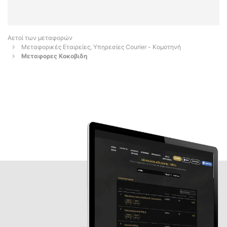
Αετοί των μεταφορών
Μεταφορικές Εταιρείες, Υπηρεσίες Courier - Κομοτηνή
Μεταφορες Κοκοβιδη