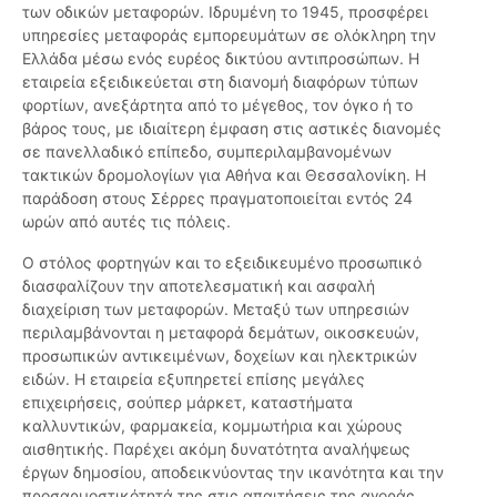
των οδικών μεταφορών. Ιδρυμένη το 1945, προσφέρει
υπηρεσίες μεταφοράς εμπορευμάτων σε ολόκληρη την
Ελλάδα μέσω ενός ευρέος δικτύου αντιπροσώπων. Η
εταιρεία εξειδικεύεται στη διανομή διαφόρων τύπων
φορτίων, ανεξάρτητα από το μέγεθος, τον όγκο ή το
βάρος τους, με ιδιαίτερη έμφαση στις αστικές διανομές
σε πανελλαδικό επίπεδο, συμπεριλαμβανομένων
τακτικών δρομολογίων για Αθήνα και Θεσσαλονίκη. Η
παράδοση στους Σέρρες πραγματοποιείται εντός 24
ωρών από αυτές τις πόλεις.
Ο στόλος φορτηγών και το εξειδικευμένο προσωπικό
διασφαλίζουν την αποτελεσματική και ασφαλή
διαχείριση των μεταφορών. Μεταξύ των υπηρεσιών
περιλαμβάνονται η μεταφορά δεμάτων, οικοσκευών,
προσωπικών αντικειμένων, δοχείων και ηλεκτρικών
ειδών. Η εταιρεία εξυπηρετεί επίσης μεγάλες
επιχειρήσεις, σούπερ μάρκετ, καταστήματα
καλλυντικών, φαρμακεία, κομμωτήρια και χώρους
αισθητικής. Παρέχει ακόμη δυνατότητα αναλήψεως
έργων δημοσίου, αποδεικνύοντας την ικανότητα και την
προσαρμοστικότητά της στις απαιτήσεις της αγοράς.