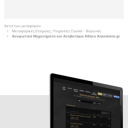
Αετοί των μεταφορών
Μεταφορικές Εταιρείες, Υπηρεσίες Courier - Βύρωνας
Ανυψωτικά Μηχανήματα και Αναβατόρια Αθήνα Anavatorio.gr