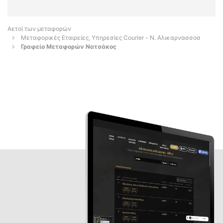
Αετοί των μεταφορών
Μεταφορικές Εταιρείες, Υπηρεσίες Courier - Ν. Αλικαρνασσοσ
Γραφείο Μεταφορών Νατσάκος