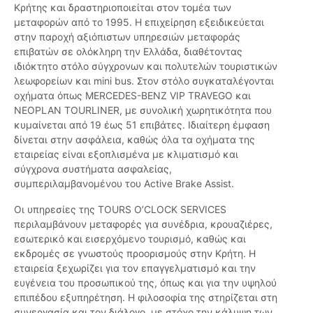
Κρήτης και δραστηριοποιείται στον τομέα των
μεταφορών από το 1995. Η επιχείρηση εξειδικεύεται
στην παροχή αξιόπιστων υπηρεσιών μεταφοράς
επιβατών σε ολόκληρη την Ελλάδα, διαθέτοντας
ιδιόκτητο στόλο σύγχρονων και πολυτελών τουριστικών
λεωφορείων και mini bus. Στον στόλο συγκαταλέγονται
οχήματα όπως MERCEDES-BENZ VIP TRAVEGO και
NEOPLAN TOURLINER, με συνολική χωρητικότητα που
κυμαίνεται από 19 έως 51 επιβάτες. Ιδιαίτερη έμφαση
δίνεται στην ασφάλεια, καθώς όλα τα οχήματα της
εταιρείας είναι εξοπλισμένα με κλιματισμό και
σύγχρονα συστήματα ασφαλείας,
συμπεριλαμβανομένου του Active Brake Assist.
Οι υπηρεσίες της TOURS O’CLOCK SERVICES
περιλαμβάνουν μεταφορές για συνέδρια, κρουαζιέρες,
εσωτερικό και εισερχόμενο τουρισμό, καθώς και
εκδρομές σε γνωστούς προορισμούς στην Κρήτη. Η
εταιρεία ξεχωρίζει για τον επαγγελματισμό και την
ευγένεια του προσωπικού της, όπως και για την υψηλού
επιπέδου εξυπηρέτηση. Η φιλοσοφία της στηρίζεται στη
συνεργασία και τον διάλογο, με στόχο την κάλυψη των