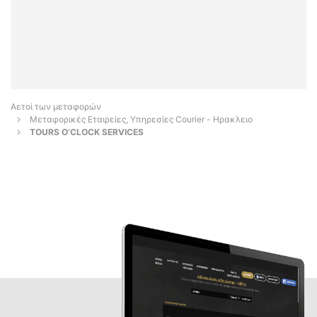
Αετοί των μεταφορών
Μεταφορικές Εταιρείες, Υπηρεσίες Courier - Ηρακλειο
TOURS O’CLOCK SERVICES