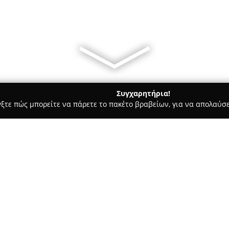
Συγχαρητήρια!
γξτε πώς μπορείτε να πάρετε το πακέτο βραβείων, για να απολαύσε
Υπηρεσίες Courier - Ν. Αλικαρνασσοσ
Taxi Heraklio
Σχετικά με την εταιρεία:
Η
Taxi Heraklio
παρέχει ολοκλ
Κρήτη, καλύπτοντας τις ανάγκ