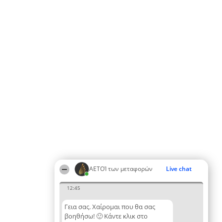
ΑΕΤΟΊ των μεταφορών
Live chat
12:45
Γεια σας. Χαίρομαι που θα σας
βοηθήσω! 🙂 Κάντε κλικ στο