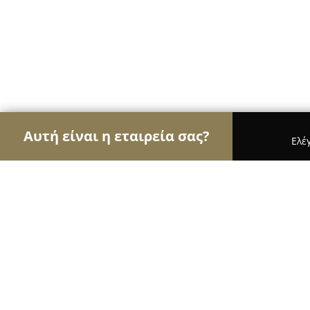
Αυτή είναι η εταιρεία σας?
Ελέ
Αετοί των μεταφορών
Μεταφορικές Εταιρείες, 
Taxi Heraklio