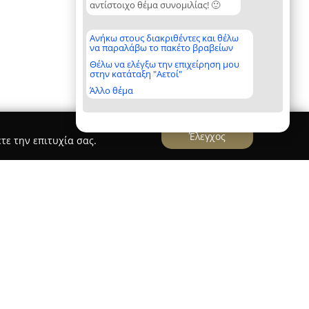
αντίστοιχο θέμα συνομιλίας! 🙂
Ανήκω στους διακριθέντες και θέλω
να παραλάβω το πακέτο βραβείων
Θέλω να ελέγξω την επιχείρηση μου
στην κατάταξη "Αετοί"
Άλλο θέμα
Έλεγχος
τε την επιτυχία σας.
ηρωμένες λύσεις μεταφοράς σε ολόκληρη την
ες μετακίνησης από και προς τα αεροδρόμια του