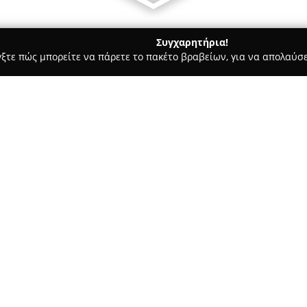
Συγχαρητήρια!
γξτε πώς μπορείτε να πάρετε το πακέτο βραβείων, για να απολαύσε
Υπηρεσίες Courier - Ν. Αλικαρνασσοσ
Taxaki.gr transfers & tour
Σχετικά με την εταιρεία:
Η εταιρεία
Taxaki.gr transfers
υψηλής ποιότητας υπηρεσιών 
επιδιώκοντας την ασφαλή, άνε
περιοχή. Εξειδικεύεται σε υπ
δρομολόγια από και προς τα αε
και σε όλα τα μεγάλα λιμάνια 
σε συνδυασμό με έμπειρους ο
υψηλού επιπέδου.