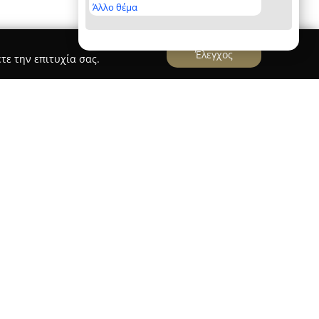
Άλλο θέμα
Έλεγχος
τε την επιτυχία σας.
s in Crete
 & tours in Crete
επικεντρώνεται στην παροχή
μεταφορών και εκδρομών στην Κρήτη,
τη και αξιόπιστη μετακίνηση σε όλη την
ηρεσίες μεταφοράς που περιλαμβάνουν απευθείας
ροδρόμια Ηρακλείου, Χανίων και Σητείας, καθώς
του νησιού. Ο στόλος πολυτελών οχημάτων της,
δηγούς, συντελεί στην παροχή εξυπηρέτησης