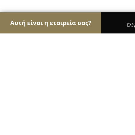
Αυτή είναι η εταιρεία σας?
Ελέ
Αετοί των μεταφορών
Μεταφορικές Εταιρείες, 
Taxaki.gr transfers & tours in Crete
8.7
(10)
Ν. Αλικαρνασσοσ, Heraklion
Εμφάνιση αριθμού τηλεφώνου