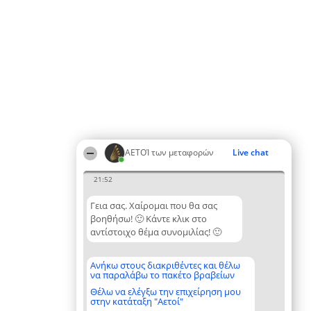
ΑΕΤΟΊ των μεταφορών
Live chat
21:52
Γεια σας. Χαίρομαι που θα σας
βοηθήσω! 🙂 Κάντε κλικ στο
αντίστοιχο θέμα συνομιλίας! 🙂
Ανήκω στους διακριθέντες και θέλω
να παραλάβω το πακέτο βραβείων
Θέλω να ελέγξω την επιχείρηση μου
στην κατάταξη "Αετοί"