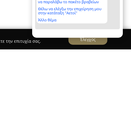
να παραλάβω το πακέτο βραβείων
Θέλω να ελέγξω την επιχείρηση μου
στην κατάταξη "Αετοί"
Άλλο θέμα
Έλεγχος
τε την επιτυχία σας.
ort
εξειδικεύεται στις ειδικές και βαριές
ψωτικές εργασίες, έχοντας διαμορφώσει ισχυρή
67. Η επιχείρηση διαθέτει μεγάλο στόλο ειδικών
ά και γερανών, ενώ στηρίζεται σε άρτια