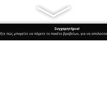
Συγχαρητήρια!
γξτε πώς μπορείτε να πάρετε το πακέτο βραβείων, για να απολαύσε
πηρεσίες Courier - Ελευσίνα
Alysandratos Special Transport
Σχετικά με την εταιρεία:
Η
Alysandratos Special Transp
μεταφορές καθώς και στις ανυ
παρουσία στον κλάδο από το 19
οχημάτων, ρυμουλκουμένων αλλ
Δείτε περισσότερα >>
εκπαιδευμένο προσωπικό.