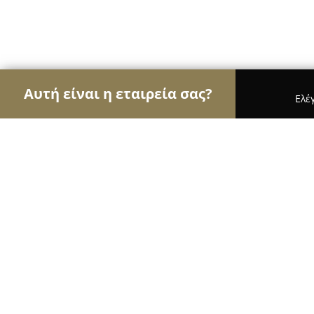
Αυτή είναι η εταιρεία σας?
Ελέ
Αετοί των μεταφορών
Μεταφορικές Εταιρείες, Υ
Alysandratos Special Transport