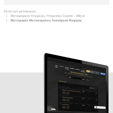
Αετοί των μεταφορών
Μεταφορικές Εταιρείες, Υπηρεσίες Courier - Αθήνα
Μεταφορές Μετακομίσεις Λυκούργος Καφίρης