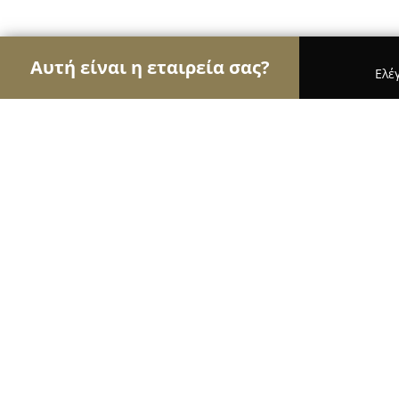
Αυτή είναι η εταιρεία σας?
Ελέ
Αετοί των μεταφορών
Μεταφορικές Εταιρείες, Υ
AutoTrip Car Rental Crete
10
(660)
Ηρακλειο, Heraklion
Εμφάνιση αριθμού τηλεφώνου