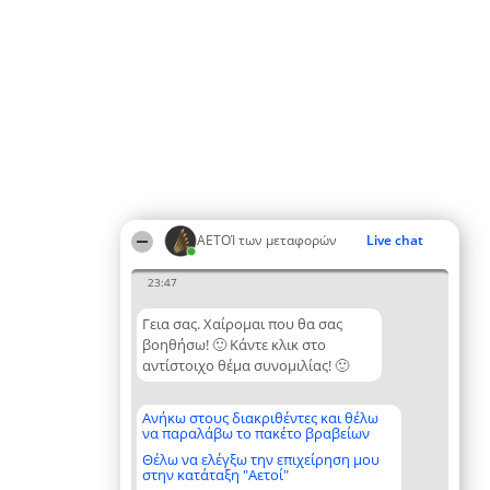
ΑΕΤΟΊ των μεταφορών
Live chat
23:47
Γεια σας. Χαίρομαι που θα σας
βοηθήσω! 🙂 Κάντε κλικ στο
αντίστοιχο θέμα συνομιλίας! 🙂
Ανήκω στους διακριθέντες και θέλω
να παραλάβω το πακέτο βραβείων
Θέλω να ελέγξω την επιχείρηση μου
στην κατάταξη "Αετοί"