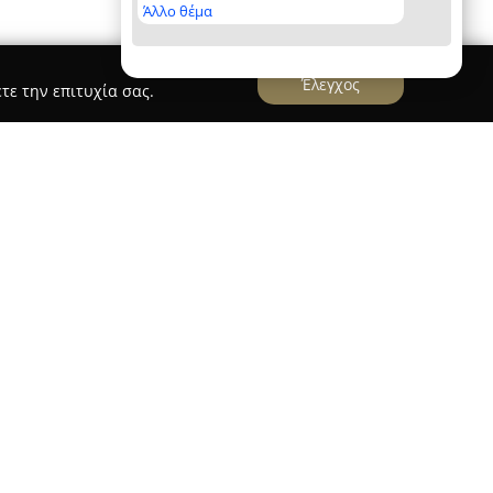
Άλλο θέμα
Έλεγχος
τε την επιτυχία σας.
ρτητη εταιρεία που εξειδικεύεται στην ενοικίαση
α της στο Ηράκλειο Κρήτης. Με συνεχή παρουσία
 το 1987, η εταιρεία διαθέτει μακρόχρονη
ων της είναι σύγχρονος και διατηρείται με
οντας υψηλά επίπεδα αξιοπιστίας και
τυχή της Autotrip είναι η παροχή πλήρους
απαλλαγή ή κρυφές χρεώσεις, κάτι που
α ως προς τις υπηρεσίες της.