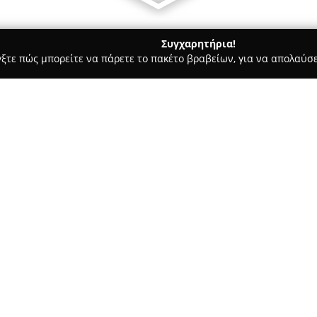
Συγχαρητήρια!
γξτε πώς μπορείτε να πάρετε το πακέτο βραβείων, για να απολαύσε
πηρεσίες Courier - Ηρακλειο
AutoTrip Car Rental Crete
Σχετικά με την εταιρεία:
Η
Autotrip
αποτελεί μια ανεξά
αυτοκινήτων και έχει την έδρ
στον τομέα των μεταφορών από
εμπειρία. Ο στόλος των οχημάτ
ιδιαίτερη προσοχή, διασφαλίζ
καθαριότητας. Μια ιδιαίτερη π
ασφαλιστικής κάλυψης, χωρίς 
εξασφαλίζει απόλυτη διαφάνει