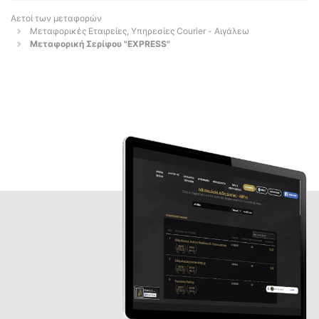
Αετοί των μεταφορών
Μεταφορικές Εταιρείες, Υπηρεσίες Courier - Αιγάλεω
Μεταφορική Σερίφου "EXPRESS"