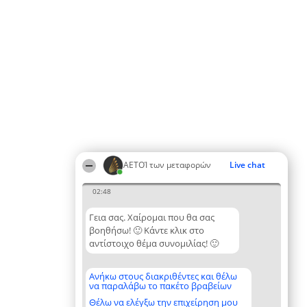
ΑΕΤΟΊ των μεταφορών
Live chat
02:48
Γεια σας. Χαίρομαι που θα σας
βοηθήσω! 🙂 Κάντε κλικ στο
αντίστοιχο θέμα συνομιλίας! 🙂
Ανήκω στους διακριθέντες και θέλω
να παραλάβω το πακέτο βραβείων
Θέλω να ελέγξω την επιχείρηση μου