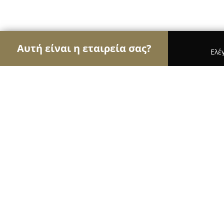
Αυτή είναι η εταιρεία σας?
Ελέ
Αετοί των μεταφορών
Μεταφορικές Εταιρείες, Υ
Πάλλας Μεταφορική
8.7
(9)