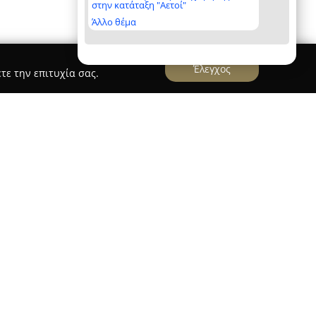
στην κατάταξη "Αετοί"
Άλλο θέμα
Έλεγχος
τε την επιτυχία σας.
εί ένα καταξιωμένο όνομα στον κλάδο των
την Ελλάδα, με σταθερή παρουσία από το 1986.
, η εταιρεία εξασφαλίζει αξιόπιστες, γρήγορες
ρές για επαγγελματικούς χώρους και κατοικίες.
 και η αξιοπιστία που προσφέρει την έχουν
ν αγορά.