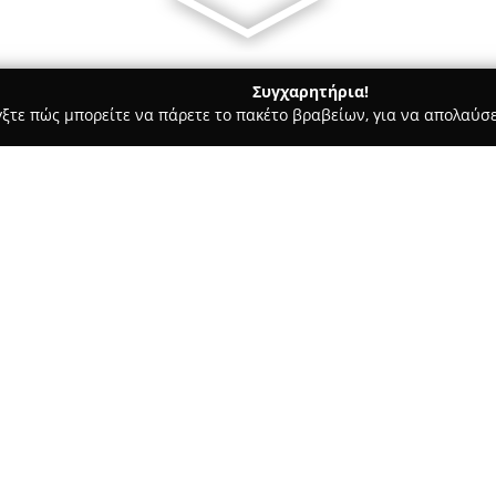
Συγχαρητήρια!
γξτε πώς μπορείτε να πάρετε το πακέτο βραβείων, για να απολαύσε
πηρεσίες Courier - Ηλιούπολη
Πάλλας Μεταφορική
Σχετικά με την εταιρεία:
Η
Πάλλας Μεταφορική
αποτελ
μεταφορών και μετακομίσεων σ
Με πολυετή εμπειρία στον χώρο
και σωστά οργανωμένες μεταφο
Δείτε περισσότερα >>
Η αφοσίωσή της στην ποιότητα
αναδείξει σε ηγετική θέση στη