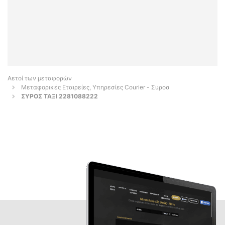
Αετοί των μεταφορών
Μεταφορικές Εταιρείες, Υπηρεσίες Courier - Συροσ
ΣΥΡΟΣ ΤΑΞΙ 2281088222