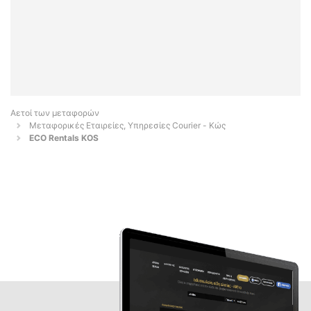
Αετοί των μεταφορών
Μεταφορικές Εταιρείες, Υπηρεσίες Courier - Κώς
ECO Rentals KOS