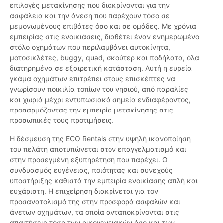
επιλογές μετακίνησης που διακρίνονται για την
ασφάλεια και την άνεση που παρέχουν τόσο σε
μεμονωμένους επιβάτες όσο και σε ομάδες. Με χρόνια
εμπειρίας στις ενοικιάσεις, διαθέτει έναν ενημερωμένο
στόλο οχημάτων που περιλαμβάνει αυτοκίνητα,
μοτοσικλέτες, buggy, quad, σκούτερ και ποδήλατα, όλα
διατηρημένα σε εξαιρετική κατάσταση. Αυτή η ευρεία
γκάμα οχημάτων επιτρέπει στους επισκέπτες να
γνωρίσουν ποικιλία τοπίων του νησιού, από παραλίες
και χωριά μέχρι εντυπωσιακά σημεία ενδιαφέροντος,
προσαρμόζοντας την εμπειρία μετακίνησης στις
προσωπικές τους προτιμήσεις.
Η δέσμευση της ECO Rentals στην υψηλή ικανοποίηση
του πελάτη αποτυπώνεται στον επαγγελματισμό και
στην προσεγμένη εξυπηρέτηση που παρέχει. Ο
συνδυασμός ευγένειας, ποιότητας και συνεχούς
υποστήριξης καθιστά την εμπειρία ενοικίασης απλή και
ευχάριστη. Η επιχείρηση διακρίνεται για τον
προσανατολισμό της στην προσφορά ασφαλών και
άνετων οχημάτων, τα οποία ανταποκρίνονται στις
απαιτήσεις τόσο των οικογενειακών όσο και των