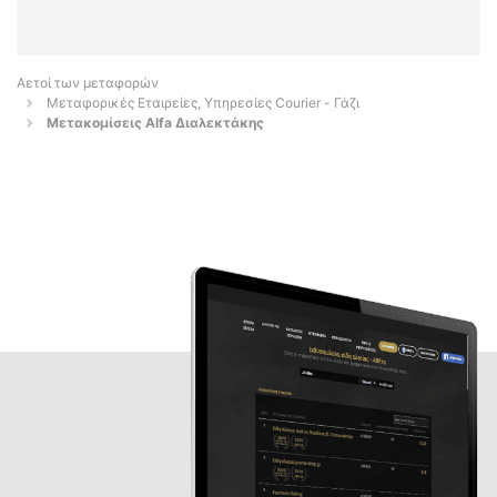
Αετοί των μεταφορών
Μεταφορικές Εταιρείες, Υπηρεσίες Courier - Γάζι
Μετακομίσεις Alfa Διαλεκτάκης