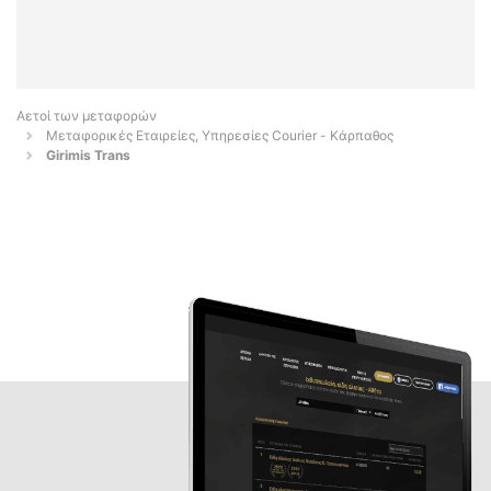
Αετοί των μεταφορών
Μεταφορικές Εταιρείες, Υπηρεσίες Courier - Κάρπαθος
Girimis Trans