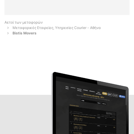
Αετοί των μεταφορών
Μεταφορικές Εταιρείες, Υπηρεσίες Courier - Αθήνα
Bistis Movers