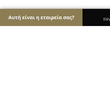
Αυτή είναι η εταιρεία σας?
Ελέ
Αετοί των μεταφορών
Μεταφορικές Εταιρείες, Υ
Special Transports & Cranes Tsakna
8.6
(7)
Μακροχωρι, Náousa
Εμφάνιση αριθμού τηλεφώνου