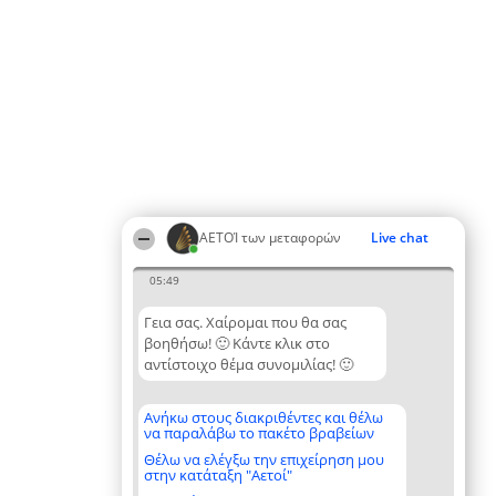
ΑΕΤΟΊ των μεταφορών
Live chat
05:49
Γεια σας. Χαίρομαι που θα σας
βοηθήσω! 🙂 Κάντε κλικ στο
αντίστοιχο θέμα συνομιλίας! 🙂
Ανήκω στους διακριθέντες και θέλω
να παραλάβω το πακέτο βραβείων
Θέλω να ελέγξω την επιχείρηση μου
στην κατάταξη "Αετοί"