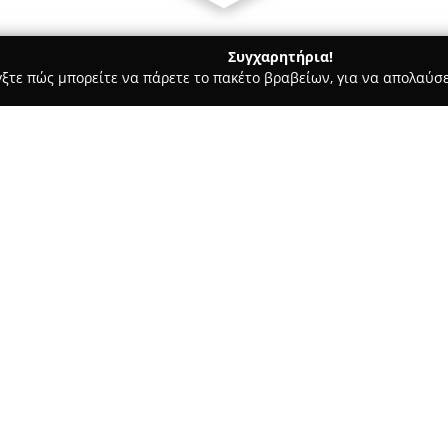
Συγχαρητήρια!
γξτε πώς μπορείτε να πάρετε το πακέτο βραβείων, για να απολαύσε
πηρεσίες Courier - περιοχή Ημαθίας
Special Transports & Cran
kis Dimitrios
Σχετικά με την εταιρεία:
Η εταιρεία
Τσακνάκης Δημήτρ
δραστηριότητα στην περιοχή τ
των μεταφορών και των ανυψω
Εξειδικεύεται στις ειδικές με
γερανομεταφορών και ενοικία
εργασιακών απαιτήσεων.
Με πολυετή εμπειρία και καταρ
τη διακίνηση βαρέων, αλλά κα