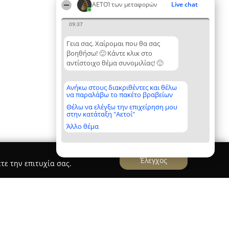
ΑΕΤΟΊ των μεταφορών
Live chat
09:37
Γεια σας. Χαίρομαι που θα σας
βοηθήσω! 🙂 Κάντε κλικ στο
αντίστοιχο θέμα συνομιλίας! 🙂
Ανήκω στους διακριθέντες και θέλω
να παραλάβω το πακέτο βραβείων
Θέλω να ελέγξω την επιχείρηση μου
στην κατάταξη "Αετοί"
Άλλο θέμα
Έλεγχος
τε την επιτυχία σας.