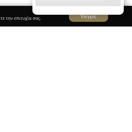
Έλεγχος
τε την επιτυχία σας.
 Tours"
 & Tours
αποτελεί μια οικογενειακή επιχείρηση
ς το 2008 στην Καλλιθέα της Αθήνας, αποκτώντας
ολυτελών μεταφορών και περιηγήσεων. Η
παροχή υπηρεσιών υψηλής ποιότητας για τη
ς έμφαση στην άνεση και την ασφάλεια κατά τη
νει οχήματα της Mercedes-Benz, με στόχο τη
διωτικής εμπειρίας. Οι παρεχόμενες υπηρεσίες