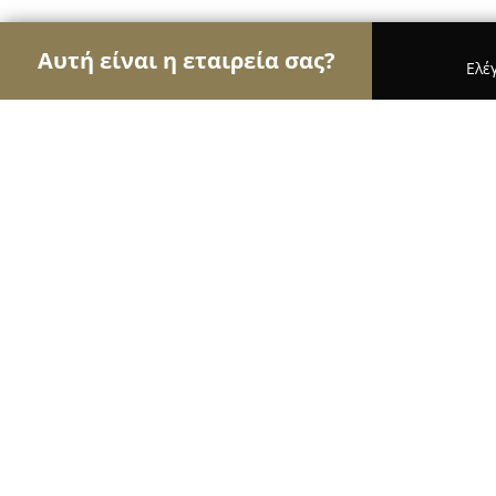
Αυτή είναι η εταιρεία σας?
Ελέ
Αετοί των μεταφορών
Μεταφορικές Εταιρείες, Υ
AGT ''Athens Greece Transfer and T
8
(14)
Καλλιθέα, Athens
Εμφάνιση αριθμού τηλεφώνου