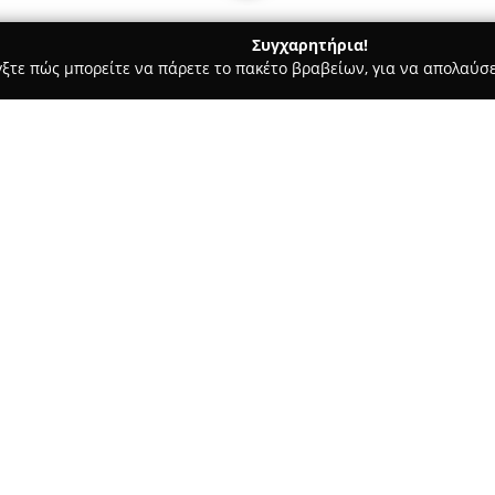
Συγχαρητήρια!
γξτε πώς μπορείτε να πάρετε το πακέτο βραβείων, για να απολαύσε
πηρεσίες Courier - Καλλιθέα
AGT ''Athens Greece Transfer and
ours"
Σχετικά με την εταιρεία:
Η
AGT Athens Greece Transfer
που ξεκίνησε τη λειτουργία τη
ισχυρή θέση στον χώρο των π
εταιρεία εξειδικεύεται στην 
μετακίνηση επιβατών, δίνοντα
διάρκεια κάθε δρομολογίου.
Ο σύγχρονος στόλος περιλαμβά
διασφάλιση μιας άριστης ταξι