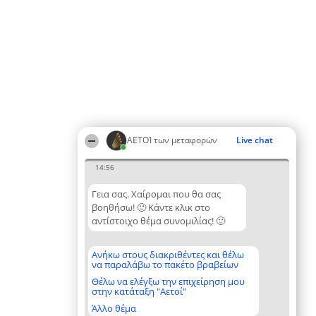
ΑΕΤΟΊ των μεταφορών
Live chat
14:56
Γεια σας. Χαίρομαι που θα σας
βοηθήσω! 🙂 Κάντε κλικ στο
αντίστοιχο θέμα συνομιλίας! 🙂
Ανήκω στους διακριθέντες και θέλω
να παραλάβω το πακέτο βραβείων
Θέλω να ελέγξω την επιχείρηση μου
στην κατάταξη "Αετοί"
Άλλο θέμα