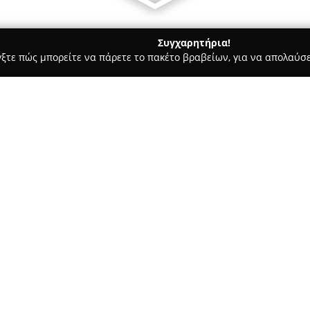
Συγχαρητήρια!
γξτε πώς μπορείτε να πάρετε το πακέτο βραβείων, για να απολαύσε
πηρεσίες Courier - Λεροσ
Leros Express Διομήδης Κουμπάρος
ς
Σχετικά με την εταιρεία:
Η εταιρεία
Leros Express Διο
των μεταφορών και μετακομίσε
την Ελλάδα. Βασισμένη στον Πε
εξυπηρετεί τόσο ιδιώτες όσο κ
Δείτε περισσότερα >>
πολυετή εμπειρία στον χώρο, 
εμπιστοσύνης με το πελατολόγι
μεταφορές εμπορευμάτων και 