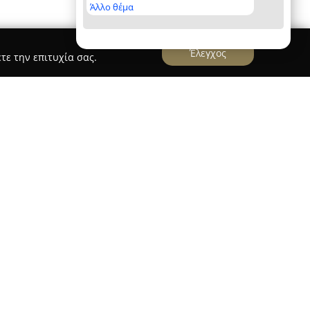
Άλλο θέμα
Έλεγχος
τε την επιτυχία σας.
μήδης Κουμπάρος
δραστηριοποιείται στον κλάδο
ων, παρέχοντας πλήρεις υπηρεσίες σε ολόκληρη
ιραιά, με παράρτημα στη Λέρο, η εταιρεία
αι επαγγελματίες με συνέπεια και ασφάλεια. Με
έχει κατορθώσει να εδραιώσει μια σχέση
ό της, διασφαλίζοντας αξιόπιστες και έγκαιρες
οικοσκευών.