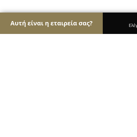
Αυτή είναι η εταιρεία σας?
Ελέ
Αετοί των μεταφορών
Μεταφορικές Εταιρείες, Υ
Leros Express Διομήδης Κουμπάρο
9
(46)
Λεροσ, Τεμένια Λέρου