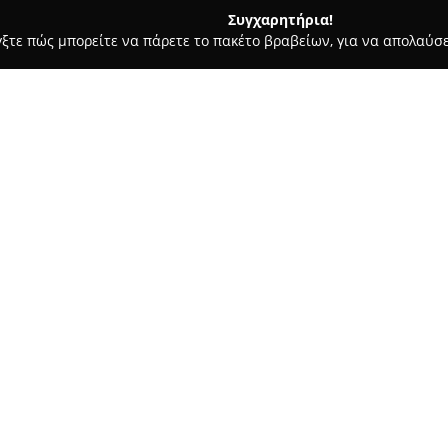
Συγχαρητήρια!
γξτε πώς μπορείτε να πάρετε το πακέτο βραβείων, για να απολαύσε
πηρεσίες Courier - Αθήνα
Ermis Courier S.A.
Σχετικά με την εταιρεία:
Η
Ermis Courier
λειτουργεί στη
Αντώνιο Σαριδάκη. Από την ένα
σημαντική παρουσία στον χώρ
αποθήκευσης και των ταχυδρο
Δείτε περισσότερα >>
δίκτυο με έδρα τον Βοτανικό σ
Η εταιρεία προσφέρει μεγάλη 
εντός Αττικής, διανομή την ε
πόλεις, καθώς και διεθνείς με
διαφόρων προϊόντων, μεταξύ τ