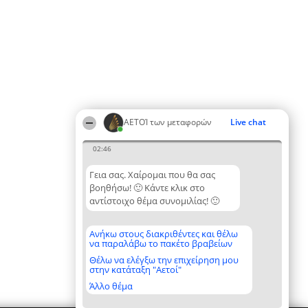
ΑΕΤΟΊ των μεταφορών
Live chat
02:46
Γεια σας. Χαίρομαι που θα σας
βοηθήσω! 🙂 Κάντε κλικ στο
αντίστοιχο θέμα συνομιλίας! 🙂
Ανήκω στους διακριθέντες και θέλω
να παραλάβω το πακέτο βραβείων
Θέλω να ελέγξω την επιχείρηση μου
στην κατάταξη "Αετοί"
Άλλο θέμα