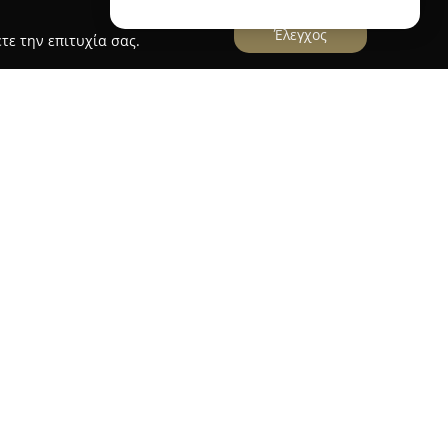
Έλεγχος
τε την επιτυχία σας.
ν Ελλάδα από το 1997, έχοντας ιδρυθεί από τον
ρξη της δραστηριότητάς της, έχει καθιερωθεί ως
ο των ταχυμεταφορών, της διανομής, της
μικών υπηρεσιών, εξυπηρετώντας ένα ευρύ
την Αθήνα.
ποικιλία υπηρεσιών, όπως παραδόσεις αυθημερόν
πόμενη εργάσιμη σε Αθήνα και συνεργαζόμενες
ταφορές. Διαθέτει εξειδίκευση στη διακίνηση
ων οποίων πρώτες ύλες, διαγνωστικά,