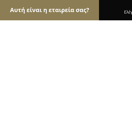
Αυτή είναι η εταιρεία σας?
Ελέ
Αετοί των μεταφορών
Μεταφορικές Εταιρείες, Υ
Ermis Courier S.A.
9.4
(50)
Αθήνα, Αιγάλεω 37
Εμφάνιση αριθμού τηλεφώνου