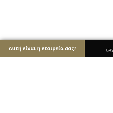
Αυτή είναι η εταιρεία σας?
Ελέ
Αετοί των μεταφορών
Μεταφορικές Εταιρείες, Υ
MERCEDES TAXI CLUB