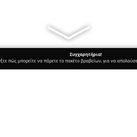
Συγχαρητήρια!
γξτε πώς μπορείτε να πάρετε το πακέτο βραβείων, για να απολαύσε
πηρεσίες Courier - Χαλάνδρι
MERCEDES TAXI CLUB
Σχετικά με την εταιρεία:
Η
MERCEDES TAXI CLUB
ιδρύθη
πολυτελών αλλά και προσιτών 
υπηρεσίες υψηλού επιπέδου π