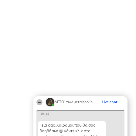
ΑΕΤΟΊ των μεταφορών
Live chat
04:45
Γεια σας. Χαίρομαι που θα σας
βοηθήσω! 🙂 Κάντε κλικ στο