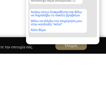
αντίστοιχο θέμα συνομιλίας! 🙂
Ανήκω στους διακριθέντες και θέλω
να παραλάβω το πακέτο βραβείων
Θέλω να ελέγξω την επιχείρηση μου
στην κατάταξη "Αετοί"
Άλλο θέμα
Έλεγχος
τε την επιτυχία σας.
κε το 2004 με γνώμονα την παροχή αξιόπιστων,
λύσεων μεταφοράς. Η εταιρεία προσφέρει
ου συνδυάζουν χαρακτηριστικά λιμουζίνας και