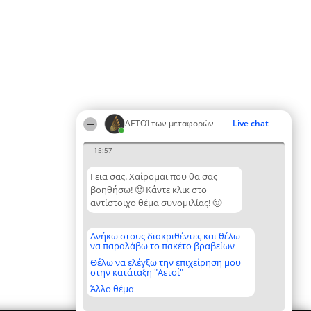
ΑΕΤΟΊ των μεταφορών
Live chat
15:57
Γεια σας. Χαίρομαι που θα σας
βοηθήσω! 🙂 Κάντε κλικ στο
αντίστοιχο θέμα συνομιλίας! 🙂
Ανήκω στους διακριθέντες και θέλω
να παραλάβω το πακέτο βραβείων
Θέλω να ελέγξω την επιχείρηση μου
στην κατάταξη "Αετοί"
Άλλο θέμα