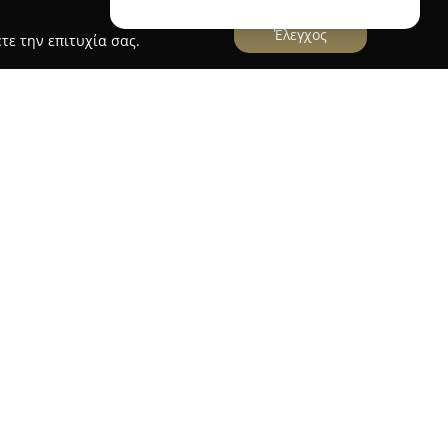
Έλεγχος
τε την επιτυχία σας.
ΟΣ
ε έναρξη δραστηριότητας το 2020 και έδρα το
ημαντική παρουσία στον τομέα των μεταφορών. Η
η στην παροχή συνολικών λύσεων μεταφοράς,
και επιχειρήσεις με αξιοπιστία και
α των υπηρεσιών της περιλαμβάνει μεταφορές
οριών, οικοσκευών και οικιακών συσκευών,
ξυπηρετήσει μεταφορές φορτίων κάθε τύπου.
α όσους την επιλέγουν είναι η χρήση σύγχρονων
ασφαλίζουν ασφάλεια και σωστή διαχείριση των