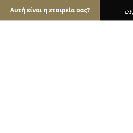
Αυτή είναι η εταιρεία σας?
Ελέ
Αετοί των μεταφορών
Μεταφορικές Εταιρείες, Υ
ΜΕΤΑΦΟΡΙΚΗ ΤΑΧΥΝΑΚΟΣ
9.8
(52)
Παπαδιανικα, Φοινίκι Λακωνίας
Εμφάνιση αριθμού τηλεφώνου