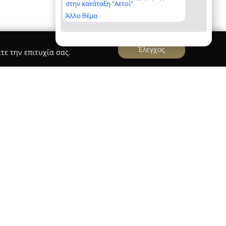
στην κατάταξη "Αετοί"
Άλλο θέμα
Έλεγχος
τε την επιτυχία σας.
port
εδρεύει στην Κληματιά Κέρκυρας και
 των μεταφορών και μετακομίσεων από το 1956,
επιτυχημένη διαδρομή στον χώρο. Διαθέτει
λυετή εμπειρία, προσφέροντας ένα πλήρες
λληνική επικράτεια και καλύπτοντας κάθε
μεταφορές. Η λειτουργία της βασίζεται σε
ξιοπιστία, η υπευθυνότητα και η εχεμύθεια,