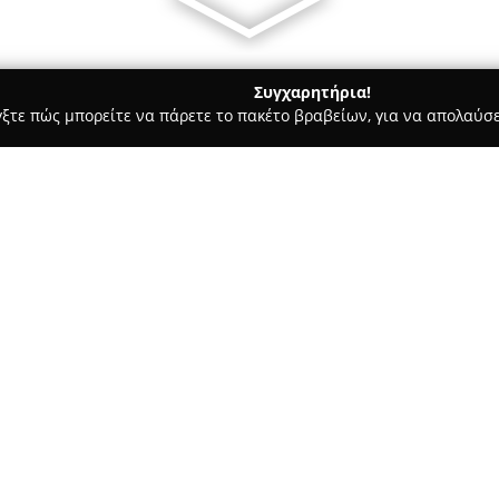
Συγχαρητήρια!
γξτε πώς μπορείτε να πάρετε το πακέτο βραβείων, για να απολαύσε
Υπηρεσίες Courier - Καρουσαδεσ
Metallinostransport
Σχετικά με την εταιρεία:
Η εταιρεία
Μεταλληνός Trans
δραστηριοποιείται στον τομέα
διαγράφοντας μακρόχρονη και 
σημαντική τεχνογνωσία και πο
φάσμα υπηρεσιών σε όλη την ε
ανάγκη που σχετίζεται με τις 
πυλώνες όπως η ασφάλεια, η α