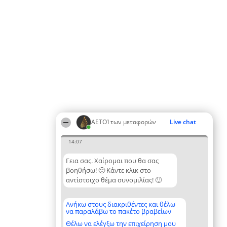
ΑΕΤΟΊ των μεταφορών
Live chat
14:07
Γεια σας. Χαίρομαι που θα σας
βοηθήσω! 🙂 Κάντε κλικ στο
αντίστοιχο θέμα συνομιλίας! 🙂
Ανήκω στους διακριθέντες και θέλω
να παραλάβω το πακέτο βραβείων
Θέλω να ελέγξω την επιχείρηση μου