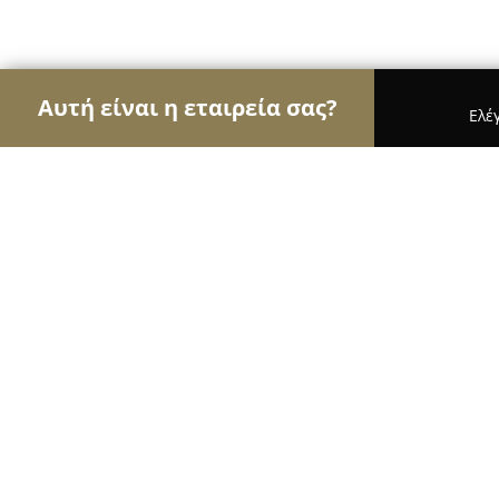
Αυτή είναι η εταιρεία σας?
Ελέ
Αετοί των μεταφορών
Μεταφορικές Εταιρείες, 
Metallinostransport
8.8
(11)
Καρουσαδεσ, Κληματιά