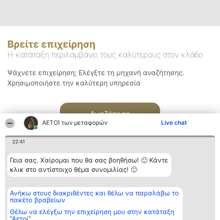
Βρείτε επιχείρηση
Η κατάταξη περιλαμβάνει τους καλύτερους στον κλάδο
Ψάχνετε επιχείρηση; Ελέγξτε τη μηχανή αναζήτησης.
Χρησιμοποιήστε την καλύτερη υπηρεσία
Αναζήτηση
ΑΕΤΟΊ των μεταφορών
Live chat
22:41
Γεια σας. Χαίρομαι που θα σας βοηθήσω! 🙂 Κάντε
κλικ στο αντίστοιχο θέμα συνομιλίας! 🙂
Διοργανωτής της
Κατάταξη
Επικοινωνία
Ανήκω στους διακριθέντες και θέλω να παραλάβω το
κατάταξης
Διακριθέντες
Επικοινωνία
πακέτο βραβείων
BEAUTIFUL COMPANY
Λίστα όλων
Μονοπρόσωπη ΙΚΕ
των
Θέλω να ελέγξω την επιχείρηση μου στην κατάταξη
ΤΗΛ. ΕΠΙΚΟΙΝΩΝΙΑΣ:
διακριθέντων
"Αετοί"