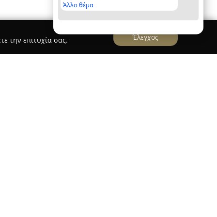
Άλλο θέμα
Έλεγχος
τε την επιτυχία σας.
ιώτης
λειτουργεί επιτυχημένα στο πεδίο των
πό το 1960, διαθέτοντας εμπειρία άνω των έξι
α γκάμα ολοκληρωμένων υπηρεσιών, όπως οδικές
ηρεσίες, ψυγειομεταφορές, αποθηκεύσεις
ελωνισμό.
ίρησης περιλαμβάνει οχήματα με ψυκτικούς