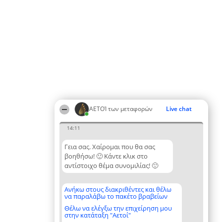
ΑΕΤΟΊ των μεταφορών
Live chat
14:11
Γεια σας. Χαίρομαι που θα σας
βοηθήσω! 🙂 Κάντε κλικ στο
αντίστοιχο θέμα συνομιλίας! 🙂
Ανήκω στους διακριθέντες και θέλω
να παραλάβω το πακέτο βραβείων
Θέλω να ελέγξω την επιχείρηση μου
στην κατάταξη "Αετοί"