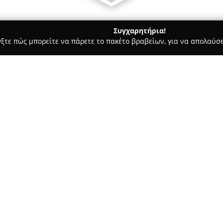
Συγχαρητήρια!
γξτε πώς μπορείτε να πάρετε το πακέτο βραβείων, για να απολαύσε
πηρεσίες Courier - Ιωάννινα
ς / Μετακομίσεις / Αποθηκεύσεις / Ψυγειομεταφορές )
Μεταφορές /
Σχετικά με την εταιρεία:
γειομεταφορές )
Η εταιρεία
Μεταφορική Λακκ
μεταφορών και μετακομίσεων α
δεκαετιών. Παρέχει μια ευρεί
μεταφορές, μετακομιστικές υπ
(logistics), συσκευασία και εκτ
Ο σύγχρονος στόλος της επιχε
νίτσας