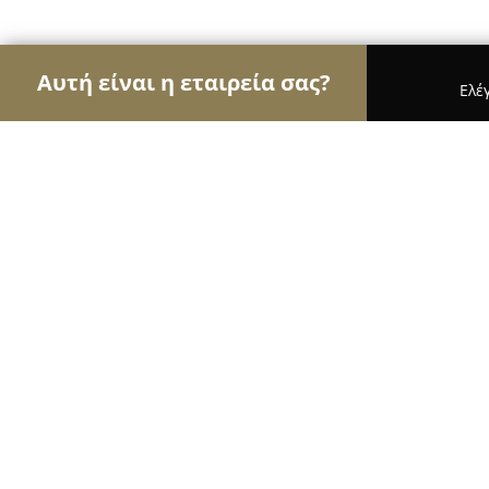
Αυτή είναι η εταιρεία σας?
Ελέ
Αετοί των μεταφορών
Μεταφορικές Εταιρείες, Υ
Μεταφορική Λακκιώτης Χρήστος ( Μεταφορέ
Μεταφορική Λακκιώτης Χρήστος ( 
Μετακομίσεις / Αποθηκεύσεις / Ψυ
8.5
(34)
Ιωάννινα, 11ο χιλιόμετρο, ΕΟ Ιωαννίνων Ηγουμε