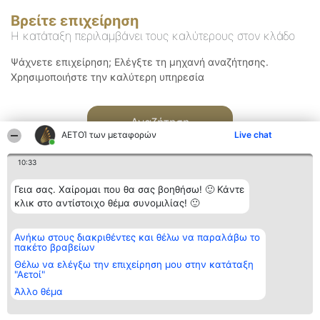
Βρείτε επιχείρηση
Η κατάταξη περιλαμβάνει τους καλύτερους στον κλάδο
Ψάχνετε επιχείρηση; Ελέγξτε τη μηχανή αναζήτησης.
Χρησιμοποιήστε την καλύτερη υπηρεσία
Αναζήτηση
ΑΕΤΟΊ των μεταφορών
Live chat
10:33
Γεια σας. Χαίρομαι που θα σας βοηθήσω! 🙂 Κάντε
κλικ στο αντίστοιχο θέμα συνομιλίας! 🙂
Διοργανωτής της
Κατάταξη
Επικοινωνία
Ανήκω στους διακριθέντες και θέλω να παραλάβω το
κατάταξης
Διακριθέντες
Επικοινωνία
πακέτο βραβείων
BEAUTIFUL COMPANY
Λίστα όλων
Μονοπρόσωπη ΙΚΕ
των
Θέλω να ελέγξω την επιχείρηση μου στην κατάταξη
ΤΗΛ. ΕΠΙΚΟΙΝΩΝΙΑΣ:
διακριθέντων
"Αετοί"
2104128019
Μεθοδολογία
Άλλο θέμα
email:
Όροι &
aetoi@beautifulcompany.co
προϋποθέσεις
ΠΟΛΙΤΙΚΗ