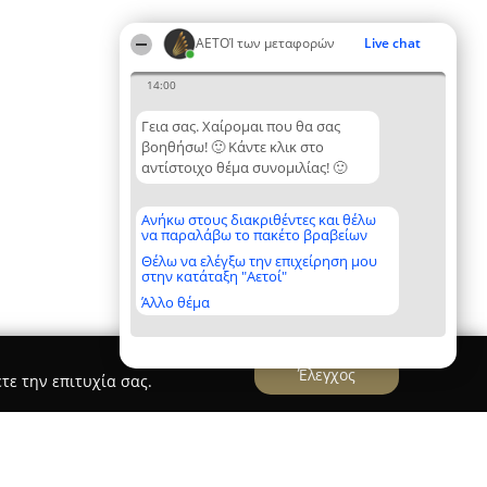
ΑΕΤΟΊ των μεταφορών
Live chat
14:00
Γεια σας. Χαίρομαι που θα σας
βοηθήσω! 🙂 Κάντε κλικ στο
αντίστοιχο θέμα συνομιλίας! 🙂
Ανήκω στους διακριθέντες και θέλω
να παραλάβω το πακέτο βραβείων
Θέλω να ελέγξω την επιχείρηση μου
στην κατάταξη "Αετοί"
Άλλο θέμα
Έλεγχος
τε την επιτυχία σας.
ΙΚΗ