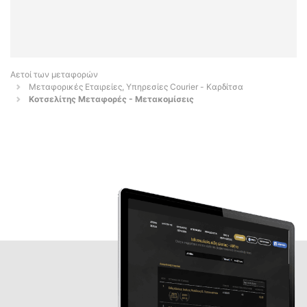
Αετοί των μεταφορών
Μεταφορικές Εταιρείες, Υπηρεσίες Courier - Καρδίτσα
Κοτσελίτης Μεταφορές - Μετακομίσεις