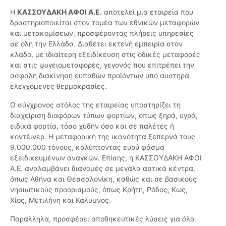
Η
ΚΑΣΣΟΥΔΑΚΗ ΑΦΟΙ Α.Ε.
αποτελεί μια εταιρεία που
δραστηριοποιείται στον τομέα των εθνικών μεταφορών
και μετακομίσεων, προσφέροντας πλήρεις υπηρεσίες
σε όλη την Ελλάδα. Διαθέτει εκτενή εμπειρία στον
κλάδο, με ιδιαίτερη εξειδίκευση στις οδικές μεταφορές
και στις ψυγειομεταφορές, γεγονός που επιτρέπει την
ασφαλή διακίνηση ευπαθών προϊόντων υπό αυστηρά
ελεγχόμενες θερμοκρασίες.
Ο σύγχρονος στόλος της εταιρείας υποστηρίζει τη
διαχείριση διαφόρων τύπων φορτίων, όπως ξηρά, υγρά,
ειδικά φορτία, τόσο χύδην όσο και σε παλέτες ή
κοντέινερ. Η μεταφορική της ικανότητα ξεπερνά τους
9.000.000 τόνους, καλύπτοντας ευρύ φάσμα
εξειδικευμένων αναγκών. Επίσης, η ΚΑΣΣΟΥΔΑΚΗ ΑΦΟΙ
Α.Ε. αναλαμβάνει διανομές σε μεγάλα αστικά κέντρα,
όπως Αθήνα και Θεσσαλονίκη, καθώς και σε βασικούς
νησιωτικούς προορισμούς, όπως Κρήτη, Ρόδος, Κως,
Χίος, Μυτιλήνη και Κάλυμνος.
Παράλληλα, προσφέρει αποθηκευτικές λύσεις για όλα