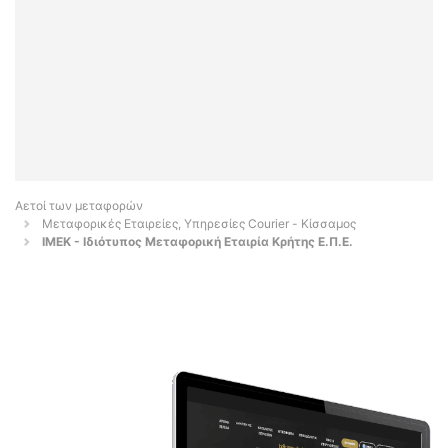
Αετοί των μεταφορών
Μεταφορικές Εταιρείες, Υπηρεσίες Courier - Κίσσαμος
ΙΜΕΚ - Ιδιότυπος Μεταφορική Εταιρία Κρήτης Ε.Π.Ε.