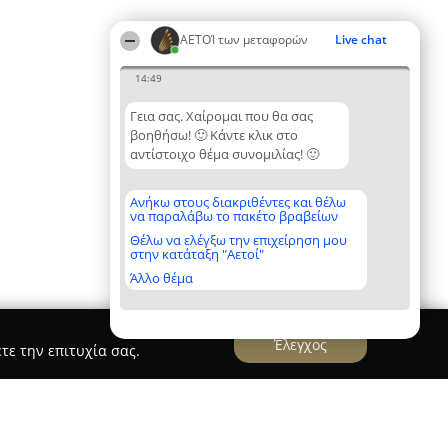
ΑΕΤΟΊ των μεταφορών
Live chat
14:49
Γεια σας. Χαίρομαι που θα σας
βοηθήσω! 🙂 Κάντε κλικ στο
αντίστοιχο θέμα συνομιλίας! 🙂
Ανήκω στους διακριθέντες και θέλω
να παραλάβω το πακέτο βραβείων
Θέλω να ελέγξω την επιχείρηση μου
στην κατάταξη "Αετοί"
Άλλο θέμα
Έλεγχος
τε την επιτυχία σας.