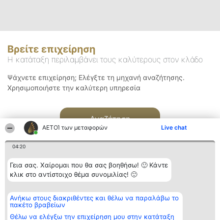
Βρείτε επιχείρηση
Η κατάταξη περιλαμβάνει τους καλύτερους στον κλάδο
Ψάχνετε επιχείρηση; Ελέγξτε τη μηχανή αναζήτησης.
Χρησιμοποιήστε την καλύτερη υπηρεσία
Αναζήτηση
ΑΕΤΟΊ των μεταφορών
Live chat
04:20
Γεια σας. Χαίρομαι που θα σας βοηθήσω! 🙂 Κάντε
κλικ στο αντίστοιχο θέμα συνομιλίας! 🙂
Διοργανωτής της
Κατάταξη
Επικοινωνία
Ανήκω στους διακριθέντες και θέλω να παραλάβω το
κατάταξης
Διακριθέντες
Επικοινωνία
πακέτο βραβείων
BEAUTIFUL COMPANY
Λίστα όλων
Μονοπρόσωπη ΙΚΕ
των
Θέλω να ελέγξω την επιχείρηση μου στην κατάταξη
ΤΗΛ. ΕΠΙΚΟΙΝΩΝΙΑΣ: