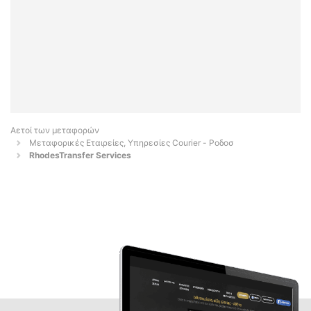
Αετοί των μεταφορών
Μεταφορικές Εταιρείες, Υπηρεσίες Courier - Ροδοσ
RhodesTransfer Services