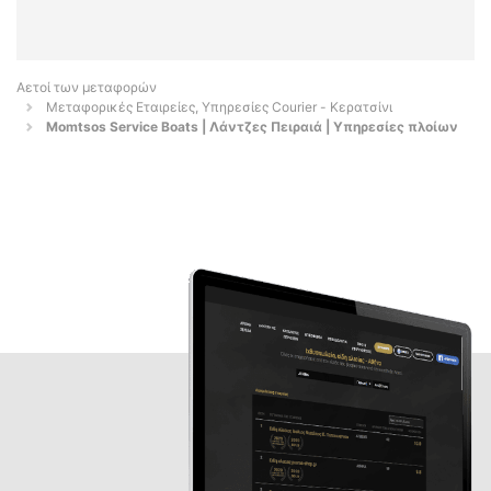
Αετοί των μεταφορών
Μεταφορικές Εταιρείες, Υπηρεσίες Courier - Κερατσίνι
Momtsos Service Boats | Λάντζες Πειραιά | Υπηρεσίες πλοίων