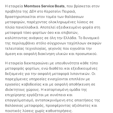
Η εταιρεία
Momtsos Service Boats
, που βρίσκεται στον
προβλήτα της ΔΕΗ στο Κερατσίνι Πειραιά,
δραστηριοποιείται στον τομέα των θαλάσσιων
μεταφορών, παρέχοντας ολοκληρωμένες λύσεις σε
πλοία πανελλαδικά. Αποτελεί εξειδικευμένο φορέα στη
μεταφορά τόσο φορτίων όσο και επιβατών,
καλύπτοντας ανάγκες σε όλη την Ελλάδα. Το δυναμικό
της περιλαμβάνει στόλο σύγχρονων ταχύπλοων σκαφών
τελευταίας τεχνολογίας, γεγονός που εγγυάται την
άμεση και ασφαλή διακίνηση υλικών και προσωπικού.
Η εταιρεία διεκπεραιώνει με υπευθυνότητα κάθε τύπο
μεταφοράς φορτίων, ενώ διαθέτει και εξειδικευμένες
δεξαμενές για την ασφαλή μεταφορά λιπαντικών. Οι
παρεχόμενες υπηρεσίες ενισχύονται επιπλέον με
εργασίες καβοδεσίας και με ασφαλή αποθήκευση σε
ιδιόκτητους χώρους. Η καταρτισμένη ομάδα της
επιχείρησης εργάζεται με συνέπεια και
επαγγελματισμό, ανταποκρινόμενη στις απαιτήσεις της
θαλάσσιας μεταφοράς, προσφέροντας αξιόπιστες και
ποιοτικές λύσεις χωρίς καθυστερήσεις.