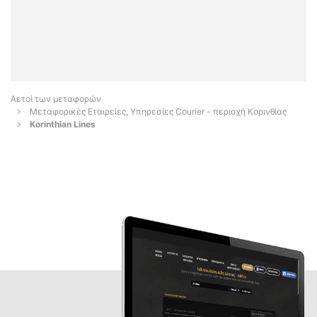
Αετοί των μεταφορών
Μεταφορικές Εταιρείες, Υπηρεσίες Courier - περιοχή Κορινθίας
Korinthian Lines