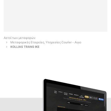
Αετοί των μεταφορών
Μεταφορικές Εταιρείες, Υπηρεσίες Courier - Αιγιο
KOLLIAS TRANS IKE