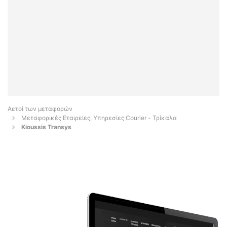
Αετοί των μεταφορών
Μεταφορικές Εταιρείες, Υπηρεσίες Courier - Τρίκαλα
Kioussis Transys